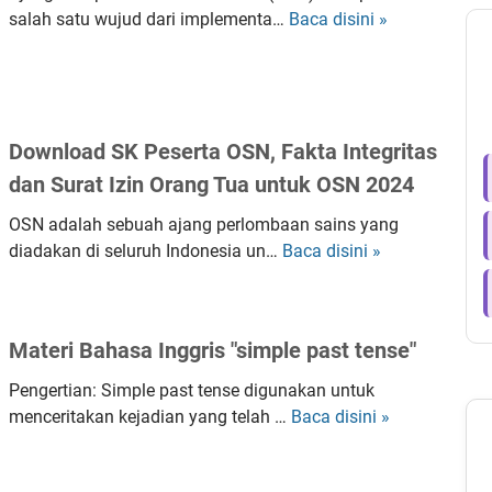
salah satu wujud dari implementa…
Baca disini »
C
a
r
a
D
Download SK Peserta OSN, Fakta Integritas
a
f
dan Surat Izin Orang Tua untuk OSN 2024
t
OSN adalah sebuah ajang perlombaan sains yang
a
diadakan di seluruh Indonesia un…
Baca disini »
D
r
o
O
w
S
n
N
Materi Bahasa Inggris "simple past tense"
l
S
o
M
Pengertian: Simple past tense digunakan untuk
a
P
menceritakan kejadian yang telah …
Baca disini »
M
d
T
a
S
a
t
K