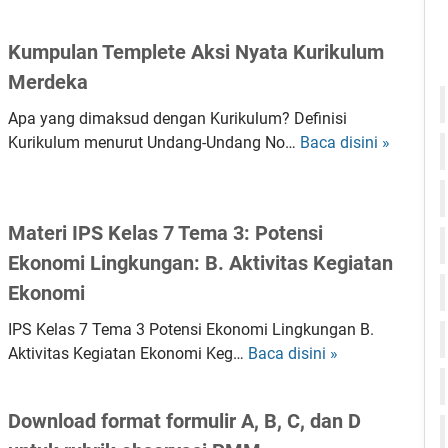
h
e
P
u
r
e
Kumpulan Templete Aksi Nyata Kurikulum
n
i
s
2
B
Merdeka
e
0
a
r
Apa yang dimaksud dengan Kurikulum? Definisi
2
h
t
Kurikulum menurut Undang-Undang No…
Baca disini »
K
4
a
a
u
s
O
m
a
S
p
I
Materi IPS Kelas 7 Tema 3: Potensi
N
u
n
Ekonomi Lingkungan: B. Aktivitas Kegiatan
,
l
g
F
a
Ekonomi
g
a
n
r
IPS Kelas 7 Tema 3 Potensi Ekonomi Lingkungan B.
k
T
i
Aktivitas Kegiatan Ekonomi Keg…
Baca disini »
M
t
e
s
a
a
m
"
t
I
p
s
Download format formulir A, B, C, dan D
e
n
l
i