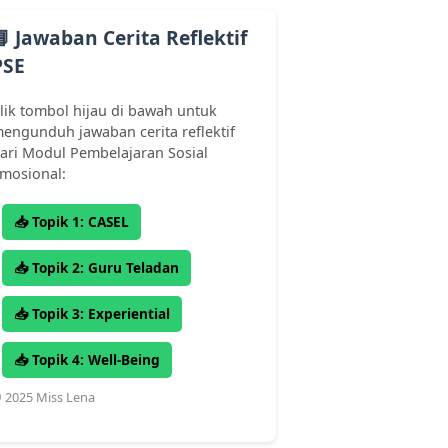
📘 Jawaban Cerita Reflektif
PSE
lik tombol hijau di bawah untuk
engunduh jawaban cerita reflektif
ari Modul Pembelajaran Sosial
mosional:
📥 Topik 1: CASEL
📥 Topik 2: Guru Teladan
📥 Topik 3: Experiential
📥 Topik 4: Well-Being
 2025 Miss Lena