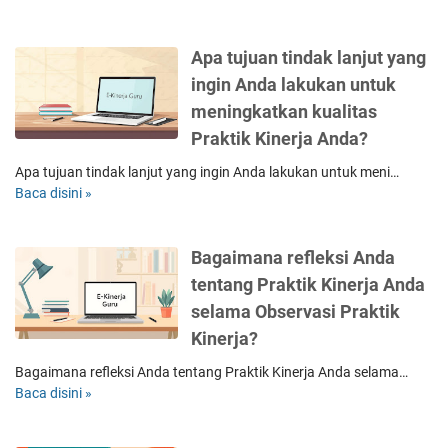
A
s
p
a
n
a
a
s
d
d
Apa tujuan tindak lanjut yang
u
i
a
a
p
ingin Anda lakukan untuk
t
d
r
a
e
a
meningkatkan kualitas
a
y
r
p
n
Praktik Kinerja Anda?
a
s
a
g
-
e
t
Apa tujuan tindak lanjut yang ingin Anda lakukan untuk meni…
u
u
b
k
Baca disini »
r
A
p
u
a
u
p
a
t
n
k
a
y
u
d
Bagaimana refleksi Anda
e
t
a
n
a
t
u
tentang Praktik Kinerja Anda
y
t
r
i
j
selama Observasi Praktik
a
u
i
k
u
n
k
Kinerja?
u
a
a
g
k
p
b
n
Bagaimana refleksi Anda tentang Praktik Kinerja Anda selama…
i
e
a
e
t
Baca disini »
n
B
m
y
r
i
g
a
a
a
e
n
i
g
j
t
f
d