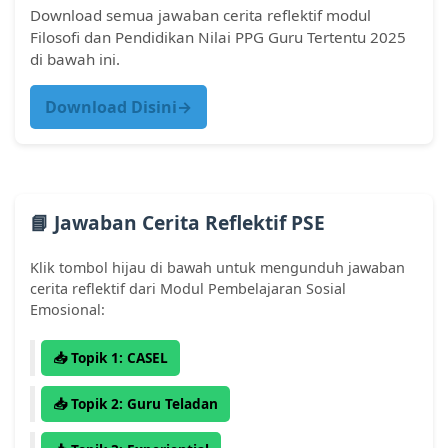
k
Download semua jawaban cerita reflektif modul
a
Filosofi dan Pendidikan Nilai PPG Guru Tertentu 2025
n
di bawah ini.
y
a
Download Disini→
n
g
t
e
l
a
📘 Jawaban Cerita Reflektif PSE
h
A
Klik tombol hijau di bawah untuk mengunduh jawaban
n
cerita reflektif dari Modul Pembelajaran Sosial
d
Emosional:
a
l
📥 Topik 1: CASEL
a
k
📥 Topik 2: Guru Teladan
u
k
a