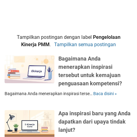
Tampilkan postingan dengan label
Pengelolaan
Kinerja PMM
.
Tampilkan semua postingan
Bagaimana Anda
menerapkan inspirasi
tersebut untuk kemajuan
penguasaan kompetensi?
Bagaimana Anda menerapkan inspirasi terse…
Baca disini »
B
a
g
Apa inspirasi baru yang Anda
a
i
dapatkan dari upaya tindak
m
lanjut?
a