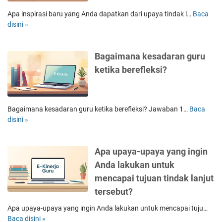
n
a
Apa inspirasi baru yang Anda dapatkan dari upaya tindak l…
Baca
A
A
disini »
p
n
a
d
i
Bagaimana kesadaran guru
a
n
m
s
ketika berefleksi?
e
p
n
i
e
r
r
a
Bagaimana kesadaran guru ketika berefleksi? Jawaban 1…
Baca
B
a
s
disini »
a
p
i
g
k
b
a
a
Apa upaya-upaya yang ingin
a
i
n
r
m
Anda lakukan untuk
i
u
a
mencapai tujuan tindak lanjut
n
y
n
tersebut?
s
a
a
p
n
k
Apa upaya-upaya yang ingin Anda lakukan untuk mencapai tuju…
i
g
e
Baca disini »
A
r