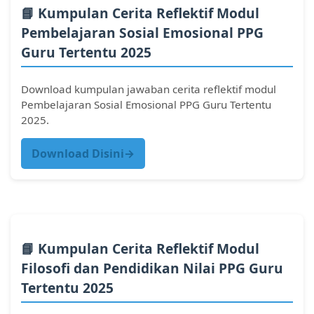
n
📘 Kumpulan Cerita Reflektif Modul
g
Pembelajaran Sosial Emosional PPG
k
Guru Tertentu 2025
e
l
a
Download kumpulan jawaban cerita reflektif modul
s
Pembelajaran Sosial Emosional PPG Guru Tertentu
/
2025.
s
a
Download Disini→
t
u
a
n
p
e
n
📘 Kumpulan Cerita Reflektif Modul
d
Filosofi dan Pendidikan Nilai PPG Guru
i
Tertentu 2025
d
i