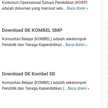
j
Kurikulum Operasional Satuan Pendidikan (KOSP)
a
a
adalah dokumen yang memuat selu…
Baca disini »
D
n
r
o
K
a
w
u
n
n
r
Download SK KOMBEL SMP
K
l
i
o
o
k
Komunitas Belajar (KOMBEL) adalah sekelompok
l
a
u
Pendidik dan Tenaga Kependidikan…
Baca disini »
D
a
d
l
o
b
C
u
w
o
o
m
n
r
n
M
l
a
t
Download SK Kombel SD
e
o
t
o
r
a
i
Komunitas Belajar (KOMBEL) adalah sekelompok
h
d
d
f
Pendidik dan Tenaga Kependidikan (…
Baca disini »
D
D
e
S
o
o
k
K
w
k
a
K
n
u