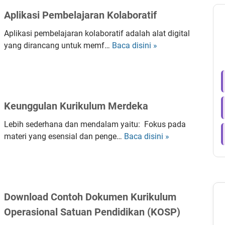
Aplikasi Pembelajaran Kolaboratif
Aplikasi pembelajaran kolaboratif adalah alat digital
yang dirancang untuk memf…
Baca disini »
A
p
l
i
k
Keunggulan Kurikulum Merdeka
a
s
Lebih sederhana dan mendalam yaitu: Fokus pada
i
materi yang esensial dan penge…
Baca disini »
K
P
e
e
u
m
n
b
g
e
Download Contoh Dokumen Kurikulum
g
l
u
Operasional Satuan Pendidikan (KOSP)
a
l