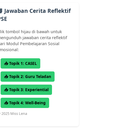
📘 Jawaban Cerita Reflektif
PSE
lik tombol hijau di bawah untuk
engunduh jawaban cerita reflektif
ari Modul Pembelajaran Sosial
mosional:
📥 Topik 1: CASEL
📥 Topik 2: Guru Teladan
📥 Topik 3: Experiential
📥 Topik 4: Well-Being
 2025 Miss Lena