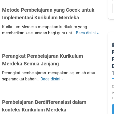
O
l
m
M
Metode Pembelajaran yang Cocok untuk
o
e
B
a
Implementasi Kurikulum Merdeka
n
E
d
K
L
Kurikulum Merdeka merupakan kurikulum yang
S
u
S
memberikan keleluasaan bagi guru unt…
Baca disini »
M
K
r
M
e
K
i
P
t
o
k
o
m
u
Perangkat Pembelajaran Kurikulum
d
b
l
Merdeka Semua Jenjang
e
e
u
P
l
m
Perangkat pembelajaran merupakan sejumlah atau
e
S
O
seperangkat bahan…
Baca disini »
P
m
D
p
e
D
b
e
r
r
e
r
E
a
l
Pembelajaran Berdifferensiasi dalam
a
n
a
s
konteks Kurikulum Merdeka
g
j