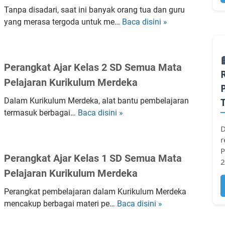
i
k
a
Tanpa disadari, saat ini banyak orang tua dan guru
o
a
r
yang merasa tergoda untuk me…
Baca disini »
P
n
t
a
e
a
P
n
m
l
e
y
b
S
m
Perangkat Ajar Kelas 2 SD Semua Mata
a
e
a
b
Pelajaran Kurikulum Merdeka
n
l
t
e
g
a
u
l
Dalam Kurikulum Merdeka, alat bantu pembelajaran
C
j
a
a
termasuk berbagai…
Baca disini »
P
o
a
n
j
e
D
c
r
P
a
r
r
o
a
e
r
a
P
k
n
Perangkat Ajar Kelas 1 SD Semua Mata
n
a
2
n
u
B
d
Pelajaran Kurikulum Merdeka
n
g
n
e
i
K
k
t
r
Perangkat pembelajaran dalam Kurikulum Merdeka
d
u
a
u
d
mencakup berbagai materi pe…
Baca disini »
P
i
r
t
k
i
e
k
i
A