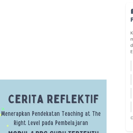
K
m
d
E
©