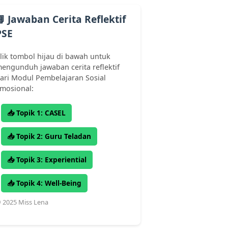
📘 Jawaban Cerita Reflektif
PSE
lik tombol hijau di bawah untuk
engunduh jawaban cerita reflektif
ari Modul Pembelajaran Sosial
mosional:
📥 Topik 1: CASEL
📥 Topik 2: Guru Teladan
📥 Topik 3: Experiential
📥 Topik 4: Well-Being
 2025 Miss Lena