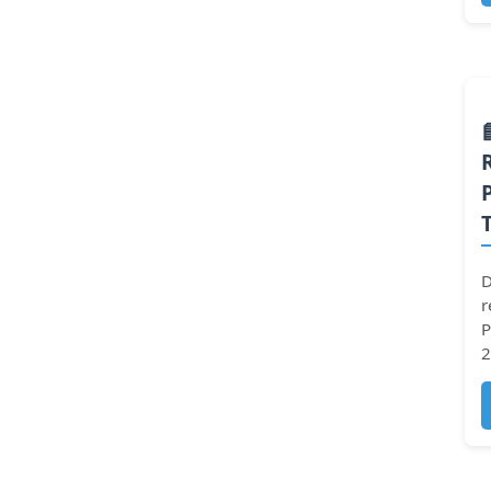
D
r
P
2