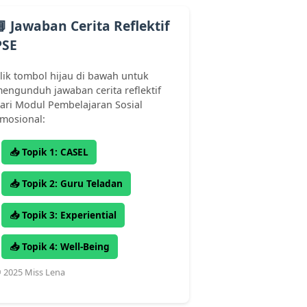
📘 Jawaban Cerita Reflektif
PSE
lik tombol hijau di bawah untuk
engunduh jawaban cerita reflektif
ari Modul Pembelajaran Sosial
mosional:
📥 Topik 1: CASEL
📥 Topik 2: Guru Teladan
📥 Topik 3: Experiential
📥 Topik 4: Well-Being
 2025 Miss Lena