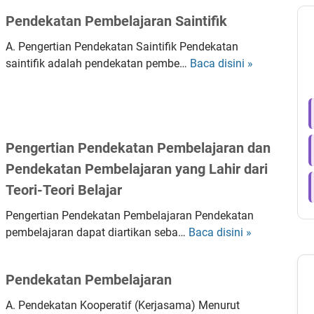
Pendekatan Pembelajaran Saintifik
A. Pengertian Pendekatan Saintifik Pendekatan
saintifik adalah pendekatan pembe…
Baca disini »
P
e
n
d
e
Pengertian Pendekatan Pembelajaran dan
k
a
Pendekatan Pembelajaran yang Lahir dari
t
Teori-Teori Belajar
a
Pengertian Pendekatan Pembelajaran Pendekatan
n
pembelajaran dapat diartikan seba…
Baca disini »
P
P
e
e
m
n
Pendekatan Pembelajaran
b
g
e
e
A. Pendekatan Kooperatif (Kerjasama) Menurut