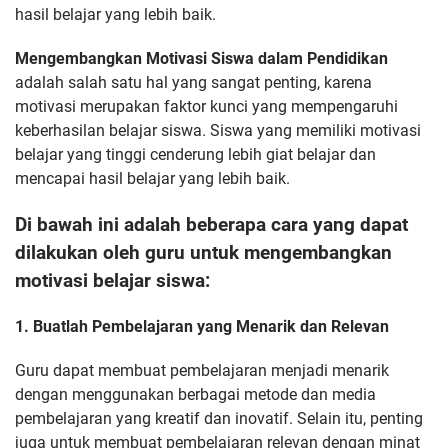
hasil belajar yang lebih baik.
Mengembangkan Motivasi Siswa dalam Pendidikan
adalah salah satu hal yang sangat penting, karena
motivasi merupakan faktor kunci yang mempengaruhi
keberhasilan belajar siswa. Siswa yang memiliki motivasi
belajar yang tinggi cenderung lebih giat belajar dan
mencapai hasil belajar yang lebih baik.
Di bawah ini adalah beberapa cara yang dapat
dilakukan oleh guru untuk mengembangkan
motivasi belajar siswa:
1. Buatlah Pembelajaran yang Menarik dan Relevan
Guru dapat membuat pembelajaran menjadi menarik
dengan menggunakan berbagai metode dan media
pembelajaran yang kreatif dan inovatif. Selain itu, penting
juga untuk membuat pembelajaran relevan dengan minat