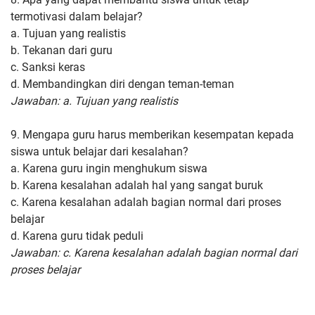
termotivasi dalam belajar?
a. Tujuan yang realistis
b. Tekanan dari guru
c. Sanksi keras
d. Membandingkan diri dengan teman-teman
Jawaban: a. Tujuan yang realistis
9. Mengapa guru harus memberikan kesempatan kepada
siswa untuk belajar dari kesalahan?
a. Karena guru ingin menghukum siswa
b. Karena kesalahan adalah hal yang sangat buruk
c. Karena kesalahan adalah bagian normal dari proses
belajar
d. Karena guru tidak peduli
Jawaban: c. Karena kesalahan adalah bagian normal dari
proses belajar