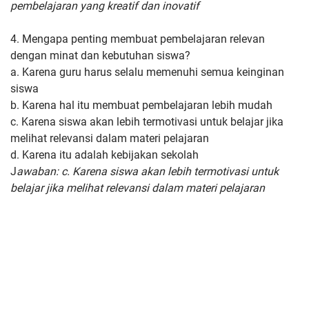
pembelajaran yang kreatif dan inovatif
4. Mengapa penting membuat pembelajaran relevan
dengan minat dan kebutuhan siswa?
a. Karena guru harus selalu memenuhi semua keinginan
siswa
b. Karena hal itu membuat pembelajaran lebih mudah
c. Karena siswa akan lebih termotivasi untuk belajar jika
melihat relevansi dalam materi pelajaran
d. Karena itu adalah kebijakan sekolah
J
awaban: c. Karena siswa akan lebih termotivasi untuk
belajar jika melihat relevansi dalam materi pelajaran