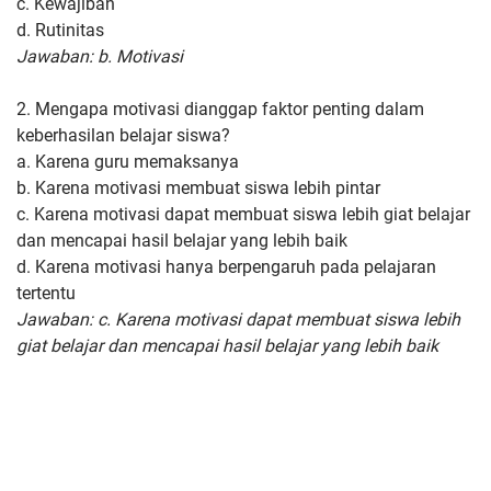
c. Kewajiban
d. Rutinitas
Jawaban: b. Motivasi
2. Mengapa motivasi dianggap faktor penting dalam
keberhasilan belajar siswa?
a. Karena guru memaksanya
b. Karena motivasi membuat siswa lebih pintar
c. Karena motivasi dapat membuat siswa lebih giat belajar
dan mencapai hasil belajar yang lebih baik
d. Karena motivasi hanya berpengaruh pada pelajaran
tertentu
Jawaban: c. Karena motivasi dapat membuat siswa lebih
giat belajar dan mencapai hasil belajar yang lebih baik