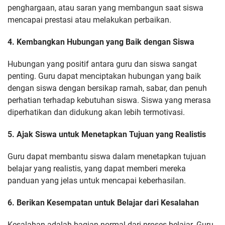
penghargaan, atau saran yang membangun saat siswa
mencapai prestasi atau melakukan perbaikan.
4. Kembangkan Hubungan yang Baik dengan Siswa
Hubungan yang positif antara guru dan siswa sangat
penting. Guru dapat menciptakan hubungan yang baik
dengan siswa dengan bersikap ramah, sabar, dan penuh
perhatian terhadap kebutuhan siswa. Siswa yang merasa
diperhatikan dan didukung akan lebih termotivasi.
5. Ajak Siswa untuk Menetapkan Tujuan yang Realistis
Guru dapat membantu siswa dalam menetapkan tujuan
belajar yang realistis, yang dapat memberi mereka
panduan yang jelas untuk mencapai keberhasilan.
6. Berikan Kesempatan untuk Belajar dari Kesalahan
Kesalahan adalah bagian normal dari proses belajar. Guru