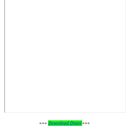
===
Download Disini
===