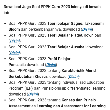
Download Juga Soal PPPK Guru 2023 lainnya di bawah
ini:
Soal PPPK Guru 2023
Teori belajar Gagne
,
Taksonomi
Bloom
dan perkembangannya, download (
Disini
)
Soal PPPK Guru
2023
Teori Belajar Piaget
, download
(
Disini
)
Soal PPPK Guru 2023
Teori Belajar Ausubel
download
(
Disini
)
Soal PPPK Guru 2023
Profil Pelajar
Pancasila
download (
Disini
)
Soal PPPK Guru 2023 tentang
Karakteristik Murid
Berkebutuhan Khusus
, download (
Disini
)
Soal PPPK Guru 2023 tentang Individualized Education
Program (IEP) dan Prinsip-prinsip differentiated learning,
download (
Disini
)
Soal PPPK Guru 2023 tentang
Konsep dan Prinsip
Assessment as Learning dan Assessment for Learning
,