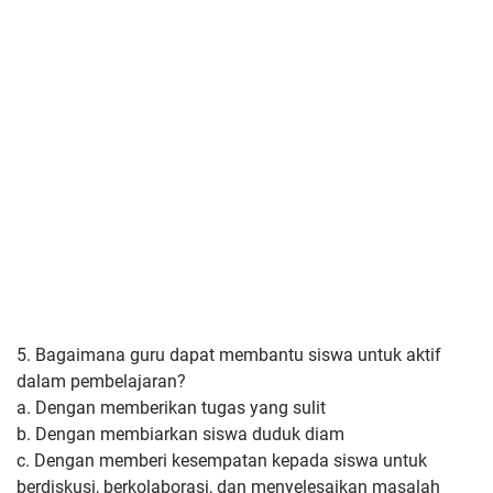
5. Bagaimana guru dapat membantu siswa untuk aktif
dalam pembelajaran?
a. Dengan memberikan tugas yang sulit
b. Dengan membiarkan siswa duduk diam
c. Dengan memberi kesempatan kepada siswa untuk
berdiskusi, berkolaborasi, dan menyelesaikan masalah