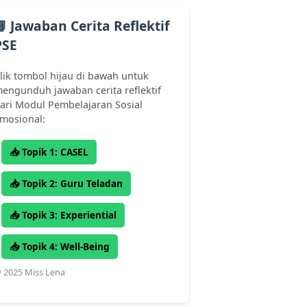
📘 Jawaban Cerita Reflektif
PSE
lik tombol hijau di bawah untuk
engunduh jawaban cerita reflektif
ari Modul Pembelajaran Sosial
mosional:
📥 Topik 1: CASEL
📥 Topik 2: Guru Teladan
📥 Topik 3: Experiential
📥 Topik 4: Well-Being
 2025 Miss Lena