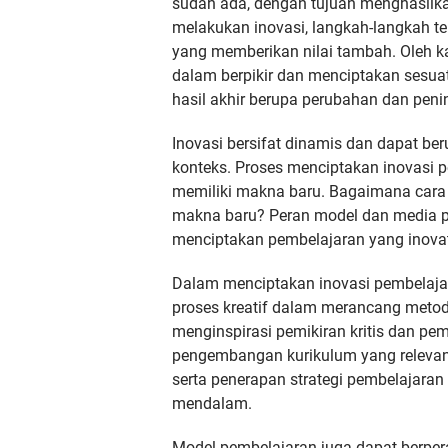
sudah ada, dengan tujuan menghasilka
melakukan inovasi, langkah-langkah t
yang memberikan nilai tambah. Oleh kar
dalam berpikir dan menciptakan sesua
hasil akhir berupa perubahan dan peni
Inovasi bersifat dinamis dan dapat ber
konteks. Proses menciptakan inovasi 
memiliki makna baru. Bagaimana cara
makna baru? Peran model dan media p
menciptakan pembelajaran yang inovat
Dalam menciptakan inovasi pembelajar
proses kreatif dalam merancang metod
menginspirasi pemikiran kritis dan pe
pengembangan kurikulum yang relevan
serta penerapan strategi pembelajar
mendalam.
Model pembelajaran juga dapat berper