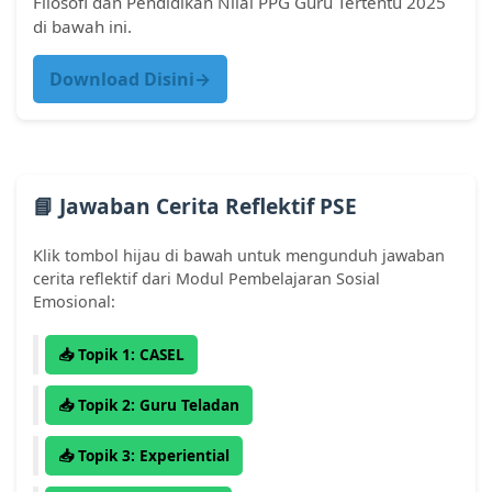
Filosofi dan Pendidikan Nilai PPG Guru Tertentu 2025
di bawah ini.
Download Disini→
📘 Jawaban Cerita Reflektif PSE
Klik tombol hijau di bawah untuk mengunduh jawaban
cerita reflektif dari Modul Pembelajaran Sosial
Emosional:
📥 Topik 1: CASEL
📥 Topik 2: Guru Teladan
📥 Topik 3: Experiential