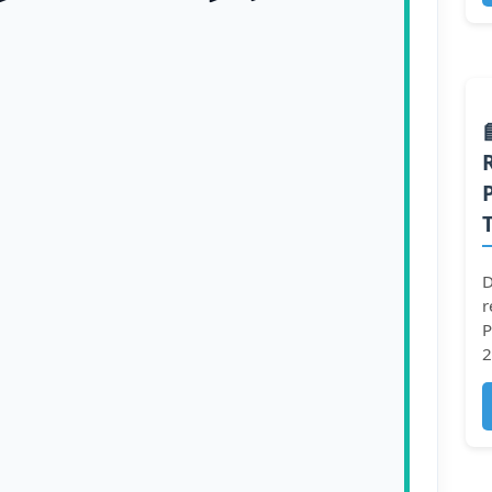
D
r
P
2