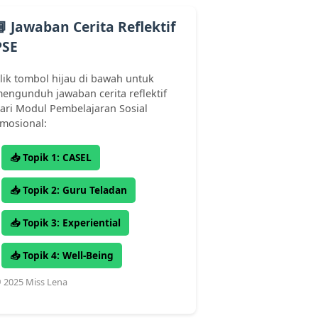
📘 Jawaban Cerita Reflektif
PSE
lik tombol hijau di bawah untuk
engunduh jawaban cerita reflektif
ari Modul Pembelajaran Sosial
mosional:
📥 Topik 1: CASEL
📥 Topik 2: Guru Teladan
📥 Topik 3: Experiential
📥 Topik 4: Well-Being
 2025 Miss Lena