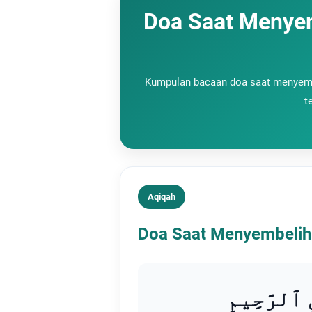
Doa Saat Menye
Kumpulan bacaan doa saat menyemb
t
Aqiqah
Doa Saat Menyembelih
نِ ٱلرَّحِيمِ