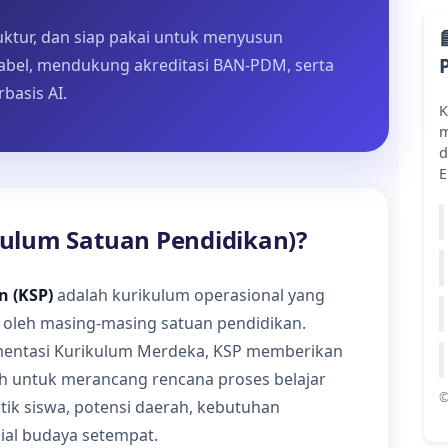
ktur, dan siap pakai untuk menyusun
bel, mendukung akreditasi BAN-PDM, serta
basis AI.
K
m
d
E
kulum Satuan Pendidikan)?
n (KSP)
adalah kurikulum operasional yang
oleh masing-masing satuan pendidikan.
lementasi Kurikulum Merdeka, KSP memberikan
ah untuk merancang rencana proses belajar
©
tik siswa, potensi daerah, kebutuhan
sial budaya setempat.