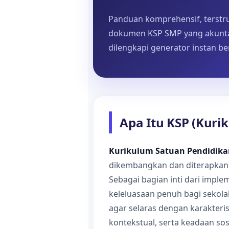
Panduan komprehensif, terstru
dokumen KSP SMP yang akunta
dilengkapi generator instan ber
Apa Itu KSP (Kuri
Kurikulum Satuan Pendidika
dikembangkan dan diterapkan 
Sebagai bagian inti dari imp
keleluasaan penuh bagi sekol
agar selaras dengan karakteris
kontekstual, serta keadaan so