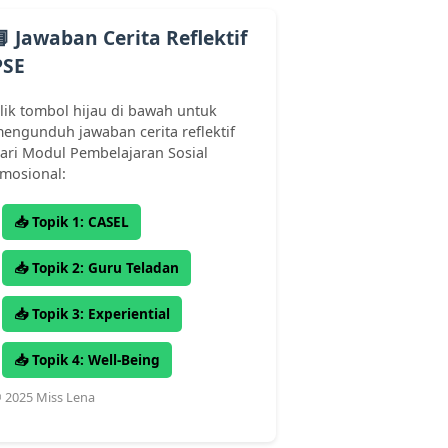
📘 Jawaban Cerita Reflektif
PSE
lik tombol hijau di bawah untuk
engunduh jawaban cerita reflektif
ari Modul Pembelajaran Sosial
mosional:
📥 Topik 1: CASEL
📥 Topik 2: Guru Teladan
📥 Topik 3: Experiential
📥 Topik 4: Well-Being
 2025 Miss Lena