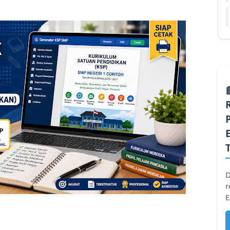
D
r
E