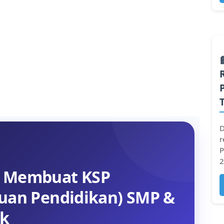
D
r
P
2
t Membuat KSP
uan Pendidikan) SMP &
ak