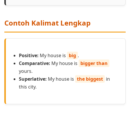
Contoh Kalimat Lengkap
Positive:
My house is
big
.
Comparative:
My house is
bigger than
yours.
Superlative:
My house is
the biggest
in
this city.