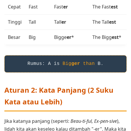
Cepat
Fast
Fast
er
The Fast
est
Tinggi
Tall
Tall
er
The Tall
est
Besar
Big
Bigge
er
*
The Bigg
est
*
Rumus: A is
Big
ger
than
B.
Aturan 2: Kata Panjang (2 Suku
Kata atau Lebih)
Jika katanya panjang (seperti:
Beau-ti-ful, Ex-pen-sive
),
lidah kita akan keseleo kalau ditambah "-er". Maka kita