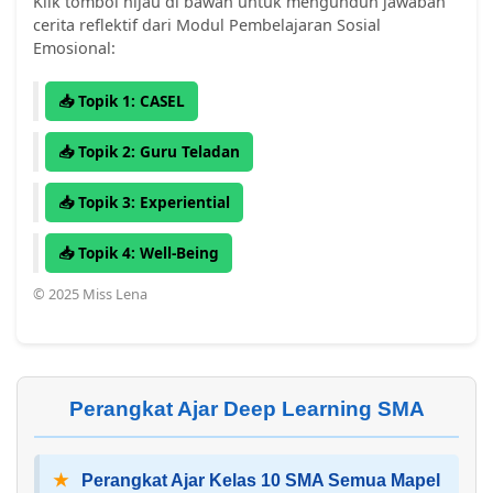
Klik tombol hijau di bawah untuk mengunduh jawaban
cerita reflektif dari Modul Pembelajaran Sosial
Emosional:
📥 Topik 1: CASEL
📥 Topik 2: Guru Teladan
📥 Topik 3: Experiential
📥 Topik 4: Well-Being
© 2025 Miss Lena
Perangkat Ajar Deep Learning SMA
★
Perangkat Ajar Kelas 10 SMA Semua Mapel