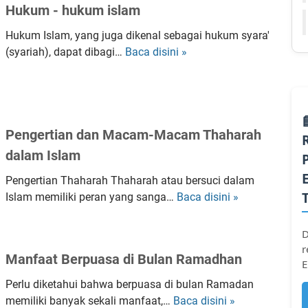
h
l
Hukum - hukum islam
b
s
t
i
i
i
k
A
s
Hukum Islam, yang juga dikenal sebagai hukum syara'
a
H
i
l
s
(syariah), dapat dibagi…
Baca disini »
H
n
u
t
-
a
u
K
d
a
I
l
k
e
‘
k
k
a
u
t
A
e
l
m
m
a
l
t
h
Pengertian dan Macam-Macam Thaharah
-
h
a
a
l
h
dalam Islam
u
i
h
a
u
i
h
u
s
Pengertian Thaharah Thaharah atau bersuci dalam
k
T
i
i
,
Islam memiliki peran yang sanga…
Baca disini »
P
u
e
s
t
A
e
m
n
s
e
r
n
D
i
t
a
n
t
g
r
s
a
Manfaat Berpuasa di Bulan Ramadhan
l
t
i
E
e
l
n
a
a
n
r
a
Perlu diketahui bahwa berpuasa di bulan Ramadan
g
m
n
y
t
m
memiliki banyak sekali manfaat,…
Baca disini »
M
N