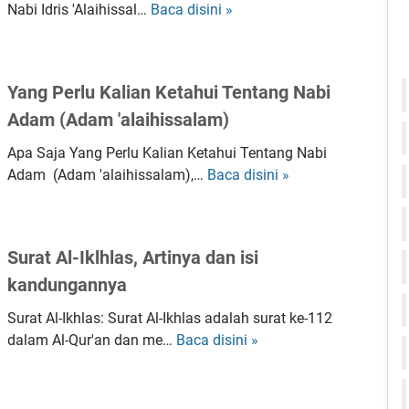
i
Nabi Idris 'Alaihissal…
Baca disini »
B
e
a
e
n
n
b
t
k
e
a
Yang Perlu Kalian Ketahui Tentang Nabi
e
r
n
Adam (Adam 'alaihissalam)
t
a
g
a
p
N
Apa Saja Yang Perlu Kalian Ketahui Tentang Nabi
h
a
a
Adam (Adam 'alaihissalam),…
Baca disini »
Y
u
H
b
a
i
a
i
n
t
l
N
g
e
y
Surat Al-Iklhlas, Artinya dan isi
u
P
n
a
h
kandungannya
e
t
n
‘
r
a
g
Surat Al-Ikhlas: Surat Al-Ikhlas adalah surat ke-112
A
l
n
h
dalam Al-Qur'an dan me…
Baca disini »
S
l
u
g
a
u
a
K
N
r
r
i
a
a
u
a