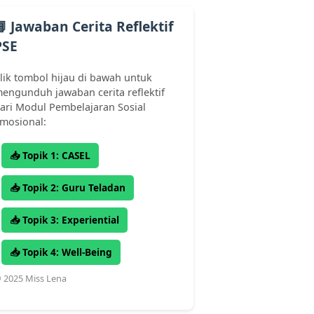
📘 Jawaban Cerita Reflektif
PSE
lik tombol hijau di bawah untuk
engunduh jawaban cerita reflektif
ari Modul Pembelajaran Sosial
mosional:
📥 Topik 1: CASEL
📥 Topik 2: Guru Teladan
📥 Topik 3: Experiential
📥 Topik 4: Well-Being
 2025 Miss Lena