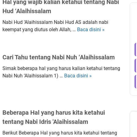
Hal yang wajib kalian ketahui tentang Nabi
Hud ‘Alaihissalam
Nabi Hud ‘Alaihissalam Nabi Hud AS adalah nabi
keempat yang diutus oleh Allah, …
Baca disini »
H
a
l
y
Cari Tahu tentang Nabi Nuh ‘Alaihissalam
a
n
Simak beberapa hal yang harus kalian ketahui tentang
g
Nabi Nuh ‘Alaihissalam 1) …
Baca disini »
C
w
a
a
r
j
i
i
T
b
Beberapa Hal yang harus kita ketahui
a
k
h
tentang Nabi Idris 'Alaihissalam
a
u
l
Berikut Beberapa Hal yang harus kita ketahui tentang
t